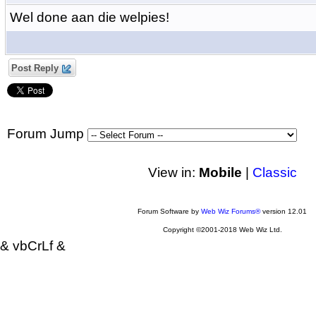
Wel done aan die welpies!
Post Reply
Forum Jump
View in:
Mobile
|
Classic
Forum Software by
Web Wiz Forums®
version 12.01
Copyright ©2001-2018 Web Wiz Ltd.
& vbCrLf &