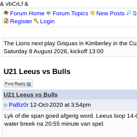
& vbCrLf &
Forum Home
Forum Topics
New Posts
S
Register
Login
The Lions next play Griquas in Kimberley in the Cu
Saturday 8 August 2026, kickoff 13:00
U21 Leeus vs Bulls
Post Reply
U21 Leeus vs Bulls
PaBz0r
12-Oct-2020 at 3:54pm
Lyk of die span goed afgerig word. Leeus loop 14-
water breek na 20:55 minute van spel.