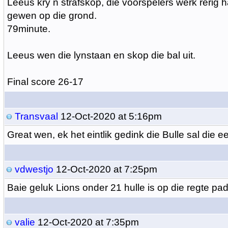
Leeus kry n strafskop, die voorspelers werk rerig h
gewen op die grond.
79minute.
Leeus wen die lynstaan en skop die bal uit.
Final score 26-17
Transvaal
12-Oct-2020 at 5:16pm
Great wen, ek het eintlik gedink die Bulle sal die e
vdwestjo
12-Oct-2020 at 7:25pm
Baie geluk Lions onder 21 hulle is op die regte pad
valie
12-Oct-2020 at 7:35pm