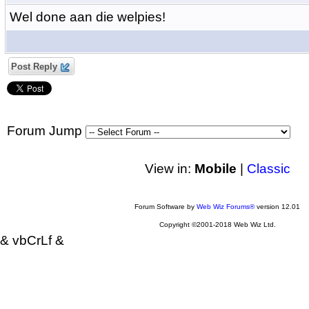
Wel done aan die welpies!
Post Reply
Forum Jump
View in:
Mobile
|
Classic
Forum Software by
Web Wiz Forums®
version 12.01
Copyright ©2001-2018 Web Wiz Ltd.
& vbCrLf &