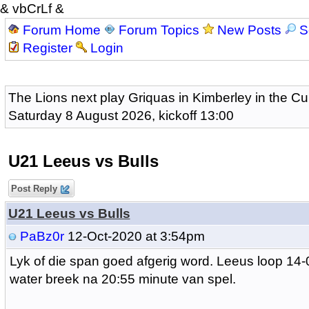
& vbCrLf &
Forum Home
Forum Topics
New Posts
S
Register
Login
The Lions next play Griquas in Kimberley in the Cu
Saturday 8 August 2026, kickoff 13:00
U21 Leeus vs Bulls
Post Reply
U21 Leeus vs Bulls
PaBz0r
12-Oct-2020 at 3:54pm
Lyk of die span goed afgerig word. Leeus loop 14-
water breek na 20:55 minute van spel.