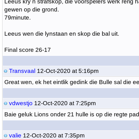
Leeus kry n strafskop, die voorspelers werk rerig h
gewen op die grond.
79minute.
Leeus wen die lynstaan en skop die bal uit.
Final score 26-17
Transvaal
12-Oct-2020 at 5:16pm
Great wen, ek het eintlik gedink die Bulle sal die e
vdwestjo
12-Oct-2020 at 7:25pm
Baie geluk Lions onder 21 hulle is op die regte pad
valie
12-Oct-2020 at 7:35pm