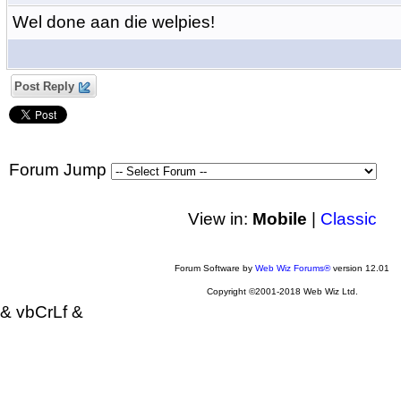
Wel done aan die welpies!
Post Reply
Forum Jump
View in:
Mobile
|
Classic
Forum Software by
Web Wiz Forums®
version 12.01
Copyright ©2001-2018 Web Wiz Ltd.
& vbCrLf &