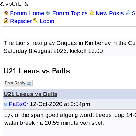
& vbCrLf &
Forum Home
Forum Topics
New Posts
S
Register
Login
The Lions next play Griquas in Kimberley in the Cu
Saturday 8 August 2026, kickoff 13:00
U21 Leeus vs Bulls
Post Reply
U21 Leeus vs Bulls
PaBz0r
12-Oct-2020 at 3:54pm
Lyk of die span goed afgerig word. Leeus loop 14-
water breek na 20:55 minute van spel.