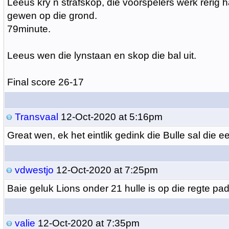
Leeus kry n strafskop, die voorspelers werk rerig h
gewen op die grond.
79minute.
Leeus wen die lynstaan en skop die bal uit.
Final score 26-17
Transvaal
12-Oct-2020 at 5:16pm
Great wen, ek het eintlik gedink die Bulle sal die e
vdwestjo
12-Oct-2020 at 7:25pm
Baie geluk Lions onder 21 hulle is op die regte pad
valie
12-Oct-2020 at 7:35pm