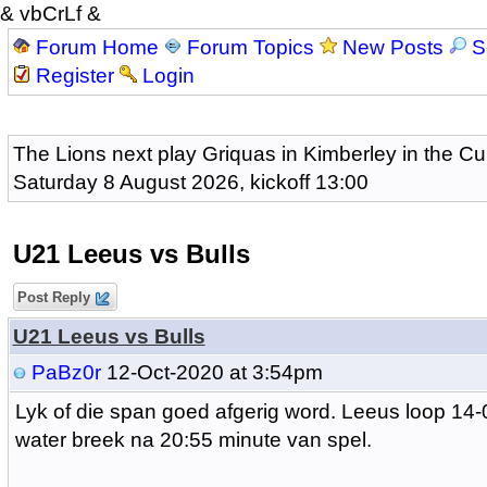
& vbCrLf &
Forum Home
Forum Topics
New Posts
S
Register
Login
The Lions next play Griquas in Kimberley in the Cu
Saturday 8 August 2026, kickoff 13:00
U21 Leeus vs Bulls
Post Reply
U21 Leeus vs Bulls
PaBz0r
12-Oct-2020 at 3:54pm
Lyk of die span goed afgerig word. Leeus loop 14-
water breek na 20:55 minute van spel.