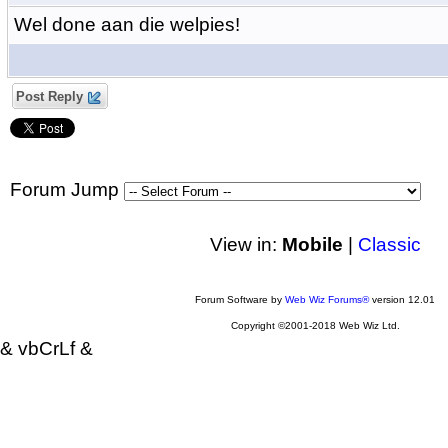
Wel done aan die welpies!
Post Reply
Forum Jump
View in:
Mobile
|
Classic
Forum Software by
Web Wiz Forums®
version 12.01
Copyright ©2001-2018 Web Wiz Ltd.
& vbCrLf &