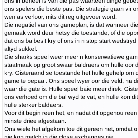
ons in beheer is van die pas waarteen dinge gebe
ons spelers die beste pas. Die strategie gaan vir 
wen as verloor, mits dit reg uitgevoer word.
Die negatief van ons gameplan, is dat wanneer di
gemaak word deur hetsy die toestande, of die op
dat ons balbesit kry of ons in n stop start wedstry
altyd sukkel.
Die sharks speel weer meer n konserwatiewe gam
staatmaak op groot swaar baldraers om hulle oor d
kry. Gisteraand se toestande het hulle gehelp om 
game te bepaal. Ons speel wyer oor die veld, na d
waar die gate is. Hulle speel baie meer direk. Gist
ons verhoed om die bal wyd te vat, en hulle kon dit
hulle sterker baldaers.
Voor dit begin reen het, en nadat dit opgehou reen 
minste driee afgestaan.
Ons wiele het afgekom toe dit gereen het, omdat o
nie kon match in die close exchanges nie.