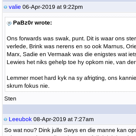
valie
06-Apr-2019 at 9:22pm
PaBz0r wrote:
Ons forwards was swak, punt. Dit is waar ons ster
verlede, Brink was nerens en so ook Marnus, Orie,
Marx, Sadie en Vermaak was die enigstes wat iet
Lewies het niks gehelp toe hy opkom nie, van de
Lemmer moet hard kyk na sy afrigting, ons kannie
skrum fokus nie.
Sten
Leeubok
08-Apr-2019 at 7:27am
So wat nou? Dink julle Swys en die manne kan op