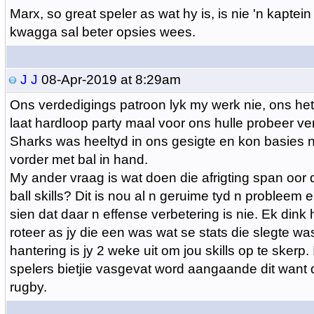
Marx, so great speler as wat hy is, is nie 'n kaptein
kwagga sal beter opsies wees.
J J
08-Apr-2019 at 8:29am
Ons verdedigings patroon lyk my werk nie, ons het
laat hardloop party maal voor ons hulle probeer ver
Sharks was heeltyd in ons gesigte en kon basies n
vorder met bal in hand.
My ander vraag is wat doen die afrigting span oor 
ball skills? Dit is nou al n geruime tyd n probleem
sien dat daar n effense verbetering is nie. Ek dink
roteer as jy die een was wat se stats die slegte 
hantering is jy 2 weke uit om jou skills op te skerp
spelers bietjie vasgevat word aangaande dit want d
rugby.