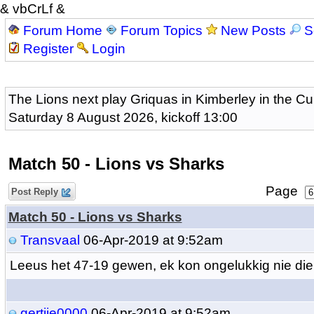
& vbCrLf &
Forum Home
Forum Topics
New Posts
S
Register
Login
The Lions next play Griquas in Kimberley in the Cu
Saturday 8 August 2026, kickoff 13:00
Match 50 - Lions vs Sharks
Page
Post Reply
Match 50 - Lions vs Sharks
Transvaal
06-Apr-2019 at 9:52am
Leeus het 47-19 gewen, ek kon ongelukkig nie die
gertjie0000
06-Apr-2019 at 9:52am