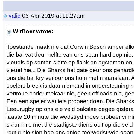
valie
06-Apr-2019 at 11:27am
WitBoer wrote:
Toestande maak nie dat Curwin Bosch amper elk
die bal vat deur helfte van ons span hardloop nie
vleuels op senter, slotte op flank en agsteman 
vleuel nie... Die Sharks het gate deur ons gehardl
ons die bal kry verloor ons hom met n aanslaan.
spelers breek is daar niemand in ondersteuning n
vertroue onder mekaar nie, geen offloads nie, ge
Een een speler wat iets probeer doen. Die Sharks
Leeurugby op ons eie veld pakslae gegee gistera
laaste 20 minute die wedstryd moes probeer vinn
skrummie met die stadigste diens ooit op die veld
regtig nie sien hoe ons enige toerwedstryde gaan