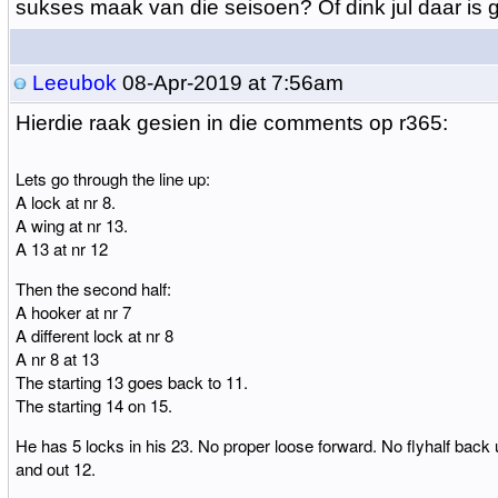
sukses maak van die seisoen? Of dink jul daar is 
Leeubok
08-Apr-2019 at 7:56am
Hierdie raak gesien in die comments op r365:
Lets go through the line up:
A lock at nr 8.
A wing at nr 13.
A 13 at nr 12
Then the second half:
A hooker at nr 7
A different lock at nr 8
A nr 8 at 13
The starting 13 goes back to 11.
The starting 14 on 15.
He has 5 locks in his 23. No proper loose forward. No flyhalf back u
and out 12.