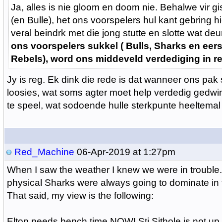
Ja, alles is nie gloom en doom nie. Behalwe vir gi
(en Bulle), het ons voorspelers hul kant gebring hie
veral beindrk met die jong stutte en slotte wat de
ons voorspelers sukkel ( Bulls, Sharks en eers
Rebels), word ons middeveld verdediging in re
Jy is reg. Ek dink die rede is dat wanneer ons pak
loosies, wat soms agter moet help verdedig gedwi
te speel, wat sodoende hulle sterkpunte heeltemal 
Red_Machine
06-Apr-2019 at 1:27pm
When I saw the weather I knew we were in trouble
physical Sharks were always going to dominate in 
That said, my view is the following:
Elton needs bench time NOW! Sti Sithole is not up t