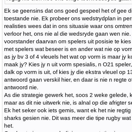
Ek se geensins dat ons goed gespeel het of gee di
toestande nie. Ek probeer ons wedstrydplan in per
realisties wees dat in ons situasie waar ons omtren
verloor het, ons nie al die wedsryde gaan wen nie. 
voorstander daarvan om spelers uit posisie te kies 
met spelers wat beseer is en ander wat nie op vorm 
as jy bv 3 of 4 vleuels het wat op vorm is maar jy k
maak jy? Kies jy n uit vorm spesialis, n O21 speler,
dalk op vorm is uit, of kies jy die ekstra vleuel op 
antwoord gaan verskil hier, en daar is nie n regte 
antwoord nie.
As die strategie gewerk het, soos 2 weke gelede, 
maar as dit nie uitwerk nie, is alnal op die afrigter 
Ek het seker ook iets gemis, want ek het nie regti
sharks gesien nie. Dit was meer die tipe rugby wat
het.