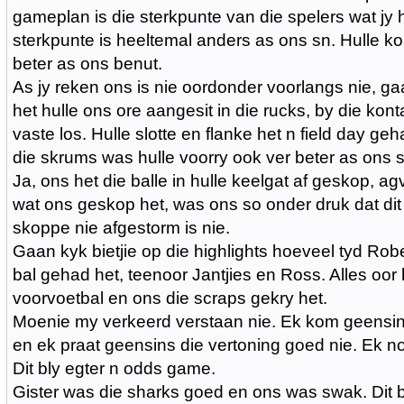
gameplan is die sterkpunte van die spelers wat jy 
sterkpunte is heeltemal anders as ons sn. Hulle k
beter as ons benut.
As jy reken ons is nie oordonder voorlangs nie, ga
het hulle ons ore aangesit in die rucks, by die kont
vaste los. Hulle slotte en flanke het n field day ge
die skrums was hulle voorry ook ver beter as ons s
Ja, ons het die balle in hulle keelgat af geskop, agv 
wat ons geskop het, was ons so onder druk dat dit
skoppe nie afgestorm is nie.
Gaan kyk bietjie op die highlights hoeveel tyd Rob
bal gehad het, teenoor Jantjies en Ross. Alles oor 
voorvoetbal en ons die scraps gekry het.
Moenie my verkeerd verstaan nie. Ek kom geensins
en ek praat geensins die vertoning goed nie. Ek no
Dit bly egter n odds game.
Gister was die sharks goed en ons was swak. Dit b