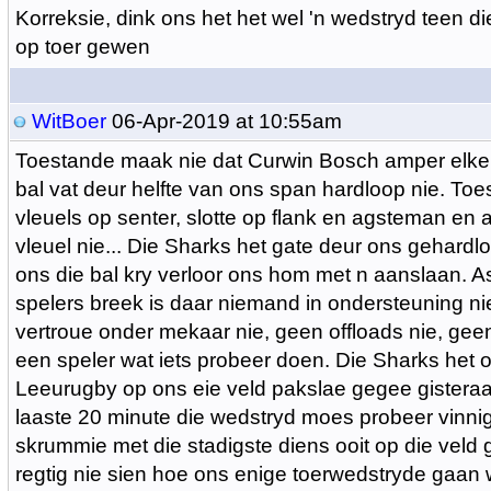
Korreksie, dink ons het het wel 'n wedstryd teen di
op toer gewen
WitBoer
06-Apr-2019 at 10:55am
Toestande maak nie dat Curwin Bosch amper elke 
bal vat deur helfte van ons span hardloop nie. Toe
vleuels op senter, slotte op flank en agsteman e
vleuel nie... Die Sharks het gate deur ons gehardl
ons die bal kry verloor ons hom met n aanslaan. 
spelers breek is daar niemand in ondersteuning ni
vertroue onder mekaar nie, geen offloads nie, ge
een speler wat iets probeer doen. Die Sharks het 
Leeurugby op ons eie veld pakslae gegee gisteraa
laaste 20 minute die wedstryd moes probeer vinni
skrummie met die stadigste diens ooit op die veld 
regtig nie sien hoe ons enige toerwedstryde gaan