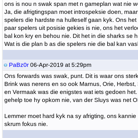
ons is nou n swak span met n gameplan wat nie we
Ja, die afrigtingspan moet introspeksie doen, maa
spelers die hardste na hulleself gaan kyk. Ons het 
paar spelers uit posisie gekies is nie, ons het verlo
bal kon kry en behou nie. Dit het in die sharks se
Wat is die plan b as die spelers nie die bal kan va
PaBz0r
06-Apr-2019 at 5:29pm
Ons forwards was swak, punt. Dit is waar ons sterk
Brink was nerens en so ook Marnus, Orie, Herbst, 
en Vermaak was die enigstes wat iets gedoen het.
gehelp toe hy opkom nie, van der Sluys was net 
Lemmer moet hard kyk na sy afrigting, ons kannie 
skrum fokus nie.