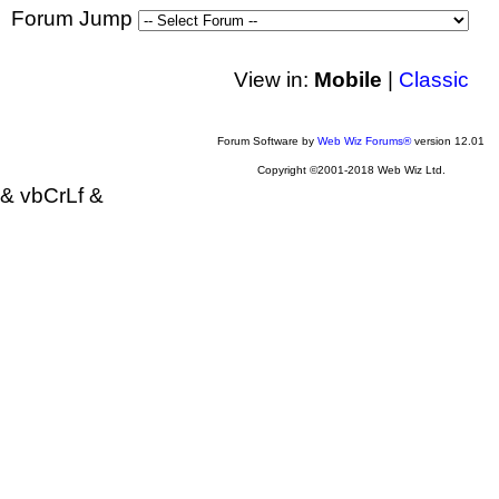
Forum Jump
View in:
Mobile
|
Classic
Forum Software by
Web Wiz Forums®
version 12.01
Copyright ©2001-2018 Web Wiz Ltd.
& vbCrLf &