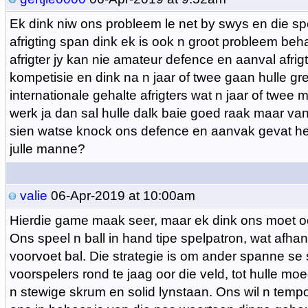
Ek dink niw ons probleem le net by swys en die spe
afrigting span dink ek is ook n groot probleem beh
afrigter jy kan nie amateur defence en aanval afrigt
kompetisie en dink na n jaar of twee gaan hulle gre
internationale gehalte afrigters wat n jaar of twee m
werk ja dan sal hulle dalk baie goed raak maar van 
sien watse knock ons defence en aanvak gevat het
julle manne?
valie
06-Apr-2019 at 10:00am
Hierdie game maak seer, maar ek dink ons moet oo
Ons speel n ball in hand tipe spelpatron, wat afhan
voorvoet bal. Die strategie is om ander spanne se
voorspelers rond te jaag oor die veld, tot hulle m
n stewige skrum en solid lynstaan. Ons wil n tem