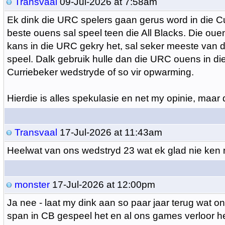
Transvaal
09-Jul-2026 at 7:58am
Ek dink die URC spelers gaan gerus word in die Cu
beste ouens sal speel teen die All Blacks. Die oue
kans in die URC gekry het, sal seker meeste van d
speel. Dalk gebruik hulle dan die URC ouens in die
Curriebeker wedstryde of so vir opwarming.
Hierdie is alles spekulasie en net my opinie, maar
Transvaal
17-Jul-2026 at 11:43am
Heelwat van ons wedstryd 23 wat ek glad nie ken 
monster
17-Jul-2026 at 12:00pm
Ja nee - laat my dink aan so paar jaar terug wat 
span in CB gespeel het en al ons games verloor h