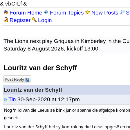
& vbCrLf &
Forum Home
Forum Topics
New Posts
S
Register
Login
The Lions next play Griquas in Kimberley in the Cu
Saturday 8 August 2026, kickoff 13:00
Louritz van der Schyff
Post Reply
Louritz van der Schyff
Tin
30-Sep-2020 at 12:17pm
Nog ‘n lid van die Leeus se blink junior spanne die afgelope klompie
gesoek.
Louritz van der Schyff het sy kontrak by die Leeus opgesê en no