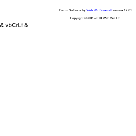
Forum Software by
Web Wiz Forums®
version 12.01
Copyright ©2001-2018 Web Wiz Ltd.
& vbCrLf &