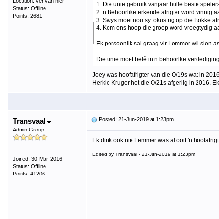
Location: ver van hier
1. Die unie gebruik vanjaar hulle beste spelers
Status: Offline
2. n Behoorlike erkende afrigter word vinnig 
Points: 2681
3. Swys moet nou sy fokus rig op die Bokke af
4. Kom ons hoop die groep word vroegtydig aa
Ek persoonlik sal graag vir Lemmer wil sien as
Die unie moet belê in n behoorlke verdediging
Joey was hoofafrigter van die O/19s wat in 201
Herkie Kruger het die O/21s afgeriig in 2016. E
Posted: 21-Jun-2019 at 1:23pm
Transvaal
Admin Group
Ek dink ook nie Lemmer was al ooit 'n hoofafrigt
Edited by Transvaal - 21-Jun-2019 at 1:23pm
Joined: 30-Mar-2016
Status: Offline
Points: 41206