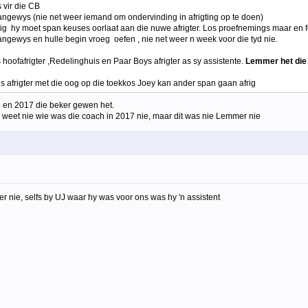
 vir die CB
aangewys (nie net weer iemand om ondervinding in afrigting op te doen)
rig hy moet span keuses oorlaat aan die nuwe afrigter. Los proefnemings maar en f
ngewys en hulle begin vroeg oefen , nie net weer n week voor die tyd nie.
 hoofafrigter ,Redelinghuis en Paar Boys afrigter as sy assistente.
Lemmer het die j
s afrigter met die oog op die toekkos Joey kan ander span gaan afrig
6 en 2017 die beker gewen het.
k weet nie wie was die coach in 2017 nie, maar dit was nie Lemmer nie
er nie, selfs by UJ waar hy was voor ons was hy 'n assistent