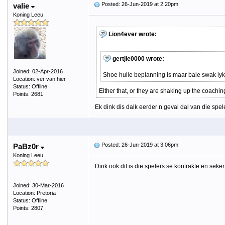
Posted: 26-Jun-2019 at 2:20pm
valie
Koning Leeu
Lion4ever wrote:
gertjie0000 wrote:
Joined: 02-Apr-2016
Shoe hulle beplanning is maar baie swak lyk 
Location: ver van hier
Status: Offline
Either that, or they are shaking up the coachin
Points: 2681
Ek dink dis dalk eerder n geval dal van die spel
Posted: 26-Jun-2019 at 3:06pm
PaBz0r
Koning Leeu
Dink ook dit is die spelers se kontrakte en seke
Joined: 30-Mar-2016
Location: Pretoria
Status: Offline
Points: 2807