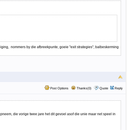
iging, nommers by die afbreekpunte, goeie "exit strategies", balbeskerming
Post Options
Thanks(0)
Quote
Reply
neem, die vorige twee jare het dit gevoel asof die unie maar net speel in