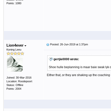
Points: 1080
Posted: 26-Jun-2019 at 1:37pm
Lion4ever
Koning Leeu
gertjie0000 wrote:
Shoe hulle beplanning is maar baie swak lyk di
Either that, or they are shaking up the coaching 
Joined: 30-Mar-2016
Location: Roodepoort
Status: Offline
Points: 2004