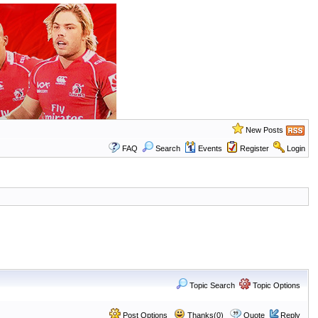
New Posts
FAQ
Search
Events
Register
Login
Topic Search
Topic Options
Post Options
Thanks(0)
Quote
Reply