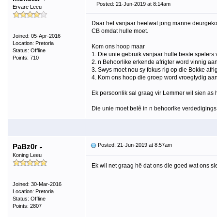
Posted: 21-Jun-2019 at 8:14am
Ervare Leeu
Daar het vanjaar heelwat jong manne deurgekom i
CB omdat hulle moet.
Joined: 05-Apr-2016
Location: Pretoria
Kom ons hoop maar
Status: Offline
1. Die unie gebruik vanjaar hulle beste spelers 
Points: 710
2. n Behoorlike erkende afrigter word vinnig aa
3. Swys moet nou sy fokus rig op die Bokke afr
4. Kom ons hoop die groep word vroegtydig aang
Ek persoonlik sal graag vir Lemmer wil sien as 
Die unie moet belê in n behoorlke verdedigings 
Posted: 21-Jun-2019 at 8:57am
PaBz0r
Koning Leeu
Ek wil net graag hê dat ons die goed wat ons s
Joined: 30-Mar-2016
Location: Pretoria
Status: Offline
Points: 2807