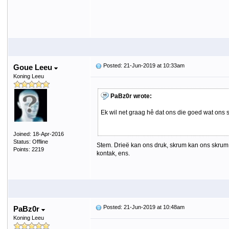
Posted: 21-Jun-2019 at 10:33am
Goue Leeu
Koning Leeu
PaBz0r wrote:
Ek wil net graag hê dat ons die goed wat ons 
Joined: 18-Apr-2016
Status: Offline
Stem. Drieë kan ons druk, skrum kan ons skrum,
Points: 2219
kontak, ens.
Posted: 21-Jun-2019 at 10:48am
PaBz0r
Koning Leeu