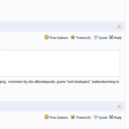
Post Options
Thanks(0)
Quote
Reply
ing, nommers by die afbreekpunte, goeie "exit strategies", balbeskerming in
Post Options
Thanks(0)
Quote
Reply