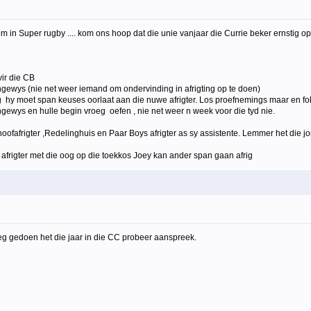
n Super rugby .... kom ons hoop dat die unie vanjaar die Currie beker ernstig opne
vir die CB
ngewys (nie net weer iemand om ondervinding in afrigting op te doen)
ig hy moet span keuses oorlaat aan die nuwe afrigter. Los proefnemings maar en fo
ewys en hulle begin vroeg oefen , nie net weer n week voor die tyd nie.
hoofafrigter ,Redelinghuis en Paar Boys afrigter as sy assistente. Lemmer het die j
afrigter met die oog op die toekkos Joey kan ander span gaan afrig
leg gedoen het die jaar in die CC probeer aanspreek.