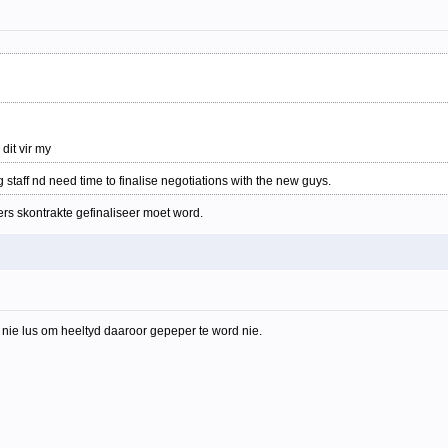
dit vir my
g staff nd need time to finalise negotiations with the new guys.
ers skontrakte gefinaliseer moet word.
r nie lus om heeltyd daaroor gepeper te word nie.