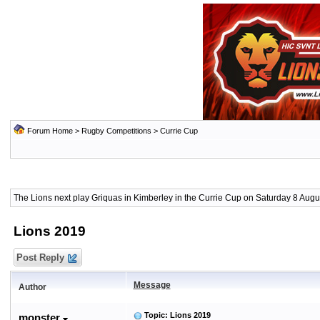
Forum Home
>
Rugby Competitions
>
Currie Cup
The Lions next play Griquas in Kimberley in the Currie Cup on Saturday 8 Augus
Lions 2019
Post Reply
Message
Author
Topic: Lions 2019
monster