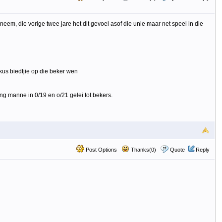
em, die vorige twee jare het dit gevoel asof die unie maar net speel in die
kus biedtjie op die beker wen
ong manne in 0/19 en o/21 gelei tot bekers.
Post Options
Thanks(0)
Quote
Reply