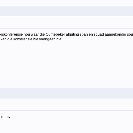
skonferensie hou waar die Curriebeker afrigting span en squad aangekondig sou wo
m kan die konferensie nie voortgaan nie
 vir my