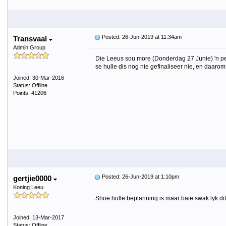
Posted: 26-Jun-2019 at 11:34am
Transvaal
Admin Group
Die Leeus sou more (Donderdag 27 Junie) 'n per
se hulle dis nog nie gefinaliseer nie, en daaro
Joined: 30-Mar-2016
Status: Offline
Points: 41206
Posted: 26-Jun-2019 at 1:10pm
gertjie0000
Koning Leeu
Shoe hulle beplanning is maar baie swak lyk dit
Joined: 13-Mar-2017
Status: Offline