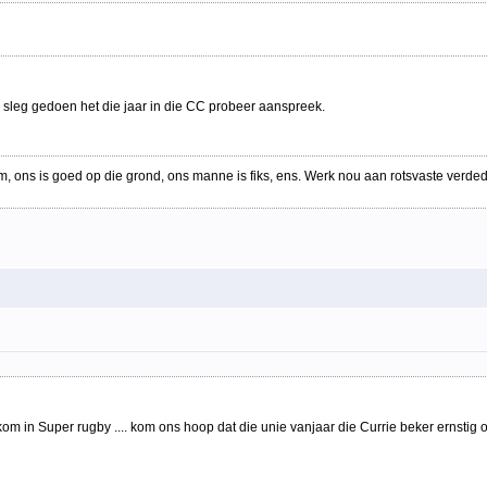
s sleg gedoen het die jaar in die CC probeer aanspreek.
, ons is goed op die grond, ons manne is fiks, ens. Werk nou aan rotsvaste verded
 in Super rugby .... kom ons hoop dat die unie vanjaar die Currie beker ernstig op