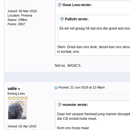
Goue Leeu wrote:
Joined: 30-Mar-2016
Location: Pretoria
PaBz0r wrote:
Status: Offline
Points: 2807
Ek wil net graag hê dat ons die goed wat on
Stem. Drieë kan ons druk, skrum kan ons skrum
in kontak, ens.
Net so.. BASICS..
Posted: 21-Jun-2019 at 12:49pm
valie
Koning Leeu
monster wrote:
Daar het vanjaar heelwat jong manne deurgekom
die CB omdat hulle moet.
Joined: 02-Apr-2016
Kom ons hoop maar