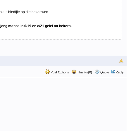
okus biedtjie op die beker wen
ong manne in 0/19 en o/21 gelei tot bekers.
Post Options
Thanks(0)
Quote
Reply