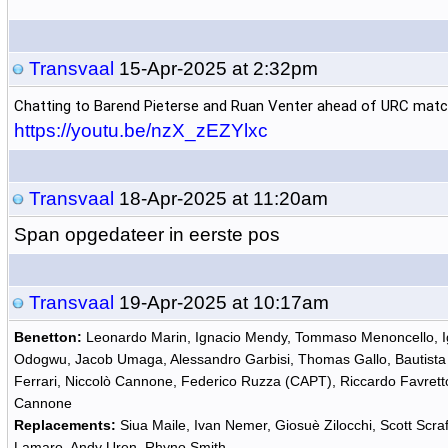
Transvaal
15-Apr-2025 at 2:32pm
Chatting to Barend Pieterse and Ruan Venter ahead of URC matc
https://youtu.be/nzX_zEZYlxc
Transvaal
18-Apr-2025 at 11:20am
Span opgedateer in eerste pos
Transvaal
19-Apr-2025 at 10:17am
Benetton:
Leonardo Marin, Ignacio Mendy, Tommaso Menoncello, I
Odogwu, Jacob Umaga, Alessandro Garbisi, Thomas Gallo, Bautista
Ferrari, Niccolò Cannone, Federico Ruzza (CAPT), Riccardo Favrett
Cannone
Replacements:
Siua Maile, Ivan Nemer, Giosuè Zilocchi, Scott Scra
Lamaro, Andy Uren, Rhyno Smith