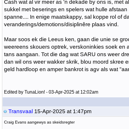
Cash wat al vir meer as 'n dekade by ons is, met 
sukkel met beserings en spelers wat hulle afstaa
spanne.... In enige maatskappy, sal koppe rol of da
veranderings/demotions/disiplinêre plaas vind.
Maar soos ek die Leeus ken, gaan die unie se gr
weereens skouers optrek, verskoninkies soek en 
tans aangaan. Tot die dag wat SARU ons weer drei
dan wil ons weer wakker skrik, blou moord skree en
geld hardloop en amper bankrot is agv als wat "aa
Edited by TunaLion! - 03-Apr-2025 at 12:02am
Transvaal
15-Apr-2025 at 1:47pm
Craig Evans aangewys as skeidsregter