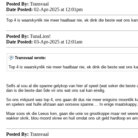
Posted By:
Transvaal
Date Posted:
02-Apr-2025 at 12:01pm
Top 4 is waarskynlik nie meer haalbaar nie, ek dink die beste wat ons kan
Posted By:
TunaLion!
Date Posted:
03-Apr-2025 at 12:01am
Transvaal wrote:
Top 4 is waarskynlik nie meer haalbaar nie, ek dink die beste wat ons ka
Selfs al sou al die spanne gelykop van hier af speel (wat seker die beste u
dan is die beste dan 5de vir ons wat ons sal kan eindig.
So ons mikpunt was top 4, ons gaan dit dus nie meer enigsins moontlik kan
en spelers wat hulle afstaan aan oorsese spanne.... In enige maatskappy, 
Maar soos ek die Leeus ken, gaan die unie se grootkoppe maar net weere
wakker skrik, blou moord skree en huil omdat ons uit geld hardloop en am
Posted By:
Transvaal