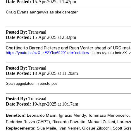
Date Posted:
15-Apr-2025 at 1:47pm
Craig Evans aangewys as skeidsregter
Posted By:
Transvaal
Date Posted:
15-Apr-2025 at 2:32pm
Chatting to Barend Pieterse and Ruan Venter ahead of URC mat
https://youtu.be/nzX_zEZYlxc%20" rel="nofollow
- https://youtu.be/nzX_
Posted By:
Transvaal
Date Posted:
18-Apr-2025 at 11:20am
Span opgedateer in eerste pos
Posted By:
Transvaal
Date Posted:
19-Apr-2025 at 10:17am
Benetton:
Leonardo Marin, Ignacio Mendy, Tommaso Menoncello, I
Federico Ruzza (CAPT), Riccardo Favretto, Manuel Zuliani, Loren
Replacements:
Siua Maile, Ivan Nemer, Giosuè Zilocchi, Scott Sc