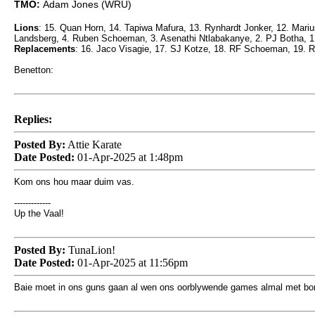
TMO:
Adam Jones (WRU)
Lions
: 15. Quan Horn, 14. Tapiwa Mafura, 13. Rynhardt Jonker, 12. Mariu
Landsberg, 4. Ruben Schoeman, 3. Asenathi Ntlabakanye, 2. PJ Botha, 
Replacements
: 16. Jaco Visagie, 17. SJ Kotze, 18. RF Schoeman, 19. R
Benetton:
Replies:
Posted By:
Attie Karate
Date Posted:
01-Apr-2025 at 1:48pm
Kom ons hou maar duim vas.
-------------
Up the Vaal!
Posted By:
TunaLion!
Date Posted:
01-Apr-2025 at 11:56pm
Baie moet in ons guns gaan al wen ons oorblywende games almal met bonus