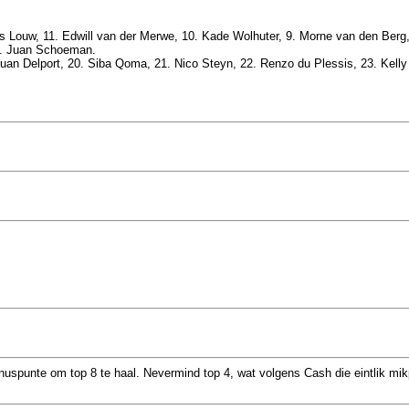
s Louw, 11. Edwill van der Merwe, 10. Kade Wolhuter, 9. Morne van den Berg, 8
1. Juan Schoeman.
uan Delport, 20. Siba Qoma, 21. Nico Steyn, 22. Renzo du Plessis, 23. Kell
punte om top 8 te haal. Nevermind top 4, wat volgens Cash die eintlik mikp