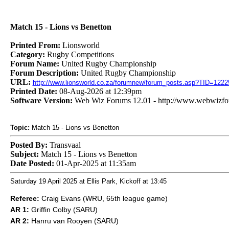
Match 15 - Lions vs Benetton
Printed From:
Lionsworld
Category:
Rugby Competitions
Forum Name:
United Rugby Championship
Forum Description:
United Rugby Championship
URL:
http://www.lionsworld.co.za/forumnew/forum_posts.asp?TID=1222
Printed Date:
08-Aug-2026 at 12:39pm
Software Version:
Web Wiz Forums 12.01 - http://www.webwizf
Topic:
Match 15 - Lions vs Benetton
Posted By:
Transvaal
Subject:
Match 15 - Lions vs Benetton
Date Posted:
01-Apr-2025 at 11:35am
Saturday 19 April 2025 at Ellis Park, Kickoff at 13:45
Referee:
Craig Evans (WRU, 65th league game)
AR 1:
Griffin Colby (SARU)
AR 2:
Hanru van Rooyen (SARU)