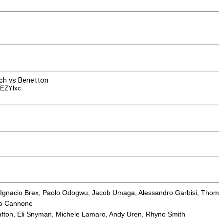
ch vs Benetton
zEZYlxc
gnacio Brex, Paolo Odogwu, Jacob Umaga, Alessandro Garbisi, Thomas
zo Cannone
rafton, Eli Snyman, Michele Lamaro, Andy Uren, Rhyno Smith