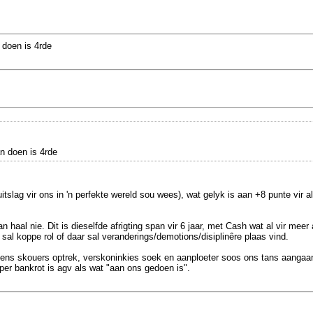
 doen is 4rde
n doen is 4rde
itslag vir ons in 'n perfekte wereld sou wees), wat gelyk is aan +8 punte vir 
 haal nie. Dit is dieselfde afrigting span vir 6 jaar, met Cash wat al vir mee
sal koppe rol of daar sal veranderings/demotions/disiplinêre plaas vind.
ens skouers optrek, verskoninkies soek en aanploeter soos ons tans aangaan
per bankrot is agv als wat "aan ons gedoen is".