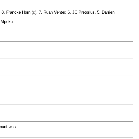
. Francke Horn (c), 7. Ruan Venter, 6. JC Pretorius, 5. Darrien
y Mpeku.
unt was.....