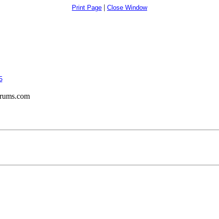
|
Print Page
Close Window
5
orums.com