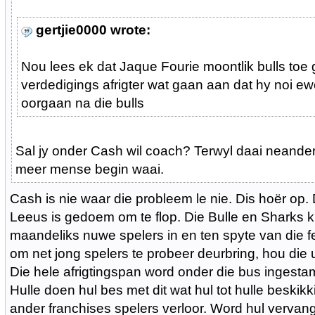
gertjie0000 wrote:
Nou lees ek dat Jaque Fourie moontlik bulls toe
verdedigings afrigter wat gaan aan dat hy noi ewe
oorgaan na die bulls
Sal jy onder Cash wil coach? Terwyl daai neandert
meer mense begin waai.
Cash is nie waar die probleem le nie. Dis hoër op. 
Leeus is gedoem om te flop. Die Bulle en Sharks 
maandeliks nuwe spelers in en ten spyte van die fei
om net jong spelers te probeer deurbring, hou die
Die hele afrigtingspan word onder die bus ingestam
Hulle doen hul bes met dit wat hul tot hulle beskik
ander franchises spelers verloor. Word hul vervan