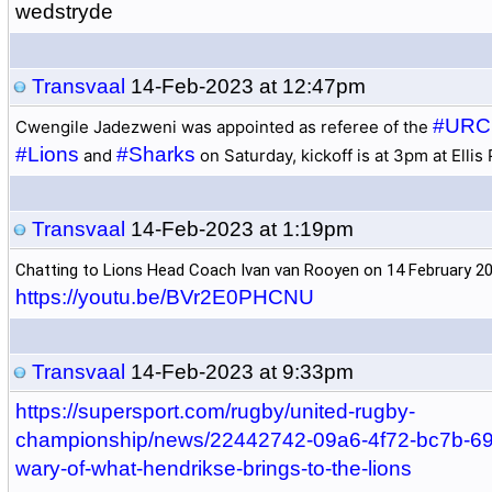
wedstryde
Transvaal
14-Feb-2023 at 12:47pm
#URC
Cwengile Jadezweni was appointed as referee of the 
#Lions
#Sharks
 and 
 on Saturday, kickoff is at 3pm at Ellis
Transvaal
14-Feb-2023 at 1:19pm
Chatting to Lions Head Coach Ivan van Rooyen on 14 February 2
https://youtu.be/BVr2E0PHCNU
Transvaal
14-Feb-2023 at 9:33pm
https://supersport.com/rugby/united-rugby-
championship/news/22442742-09a6-4f72-bc7b-69
wary-of-what-hendrikse-brings-to-the-lions