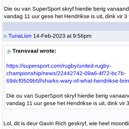
Die ou van SuperSport skryf hierdie berig vanaan
vandag 11 uur gese het Hendrikse is uit, dink vir 
TunaLion
14-Feb-2023 at 9:56pm
Transvaal wrote:
https://supersport.com/rugby/united-rugby-
championship/news/22442742-09a6-4f72-bc7b-
69dcf0509b5f/sharks-wary-of-what-hendrikse-bring
Die ou van SuperSport skryf hierdie berig vanaa
vandag 11 uur gese het Hendrikse is uit, dink vir
Lol, dit is deur Gavin Rich geskryf, wie heel moontl