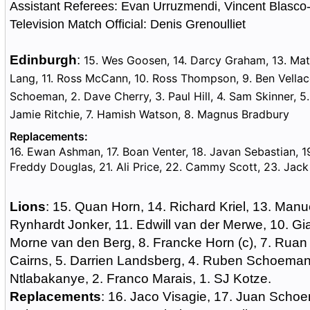
Assistant Referees: Evan Urruzmendi, Vincent Blasc
Television Match Official: Denis Grenoulliet
Edinburgh
:
15. Wes Goosen, 14. Darcy Graham, 13. Mat
Lang, 11. Ross McCann, 10. Ross Thompson, 9. Ben Vellacot
Schoeman, 2. Dave Cherry, 3. Paul Hill, 4. Sam Skinner, 5. 
Jamie Ritchie, 7. Hamish Watson, 8. Magnus Bradbury
Replacements:
16. Ewan Ashman, 17. Boan Venter, 18. Javan Sebastian, 1
Freddy Douglas, 21. Ali Price, 22. Cammy Scott, 23. Jac
Lions
: 15. Quan Horn, 14. Richard Kriel, 13. Manu
Rynhardt Jonker, 11. Edwill van der Merwe, 10. Gi
Morne van den Berg, 8. Francke Horn (c), 7. Ruan 
Cairns, 5. Darrien Landsberg, 4. Ruben Schoeman,
Ntlabakanye, 2. Franco Marais, 1. SJ Kotze.
Replacements
: 16. Jaco Visagie, 17. Juan Scho