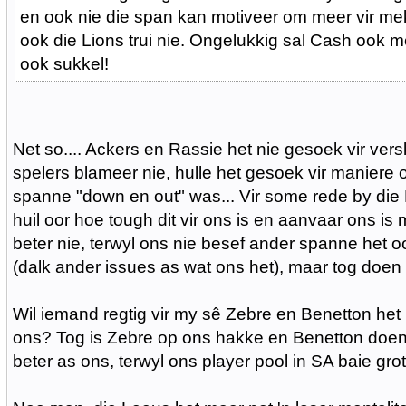
en ook nie die span kan motiveer om meer vir me
ook die Lions trui nie. Ongelukkig sal Cash ook m
ook sukkel!
Net so.... Ackers en Rassie het nie gesoek vir ver
spelers blameer nie, hulle het gesoek vir maniere 
spanne "down en out" was... Vir some rede by die 
huil oor hoe tough dit vir ons is en aanvaar ons is 
beter nie, terwyl ons nie besef ander spanne het 
(dalk ander issues as wat ons het), maar tog doen h
Wil iemand regtig vir my sê Zebre en Benetton het 
ons? Tog is Zebre op ons hakke en Benetton doen
beter as ons, terwyl ons player pool in SA baie grote