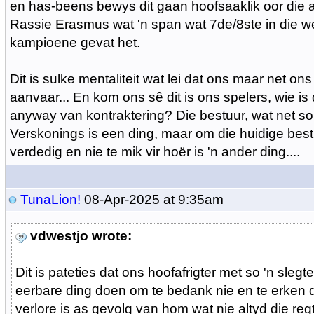
en has-beens bewys dit gaan hoofsaaklik oor die afri
Rassie Erasmus wat 'n span wat 7de/8ste in die w
kampioene gevat het.
Dit is sulke mentaliteit wat lei dat ons maar net ons 
aanvaar... En kom ons sê dit is ons spelers, wie is
anyway van kontraktering? Die bestuur, wat net so vr
Verskonings is een ding, maar om die huidige bestu
verdedig en nie te mik vir hoër is 'n ander ding....
TunaLion!
08-Apr-2025 at 9:35am
vdwestjo wrote:
Dit is pateties dat ons hoofafrigter met so 'n slegt
eerbare ding doen om te bedank nie en te erken d
verlore is as gevolg van hom wat nie altyd die reg