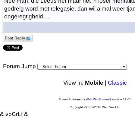
Nee man, die Leeus het maar net 'n loser mentalite
gedreig word met relegasie, dan wil almal weer tjan
ongeregtigheid....
Post Reply
Forum Jump
View in:
Mobile
|
Classic
Forum Software by
Web Wiz Forums®
version 12.01
Copyright ©2001-2018 Web Wiz Ltd.
& vbCrLf &