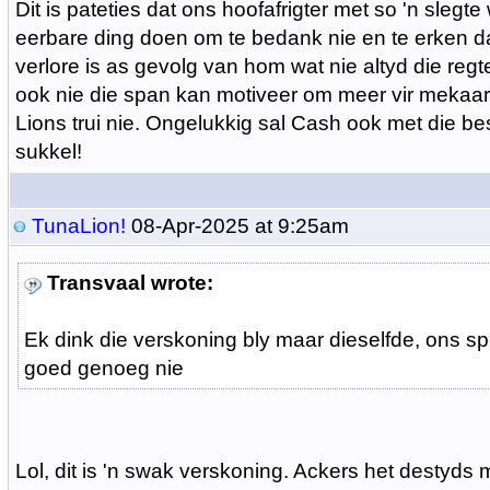
Dit is pateties dat ons hoofafrigter met so 'n slegte
eerbare ding doen om te bedank nie en te erken da
verlore is as gevolg van hom wat nie altyd die regt
ook nie die span kan motiveer om meer vir mekaar 
Lions trui nie. Ongelukkig sal Cash ook met die be
sukkel!
TunaLion!
08-Apr-2025 at 9:25am
Transvaal wrote:
Ek dink die verskoning bly maar dieselfde, ons spe
goed genoeg nie
Lol, dit is 'n swak verskoning. Ackers het destyds