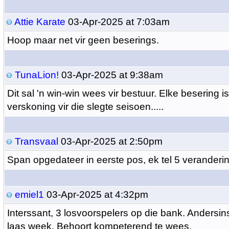
Attie Karate
03-Apr-2025 at 7:03am
Hoop maar net vir geen beserings.
TunaLion!
03-Apr-2025 at 9:38am
Dit sal 'n win-win wees vir bestuur. Elke besering is
verskoning vir die slegte seisoen.....
Transvaal
03-Apr-2025 at 2:50pm
Span opgedateer in eerste pos, ek tel 5 veranderi
emiel1
03-Apr-2025 at 4:32pm
Interssant, 3 losvoorspelers op die bank. Andersin
laas week. Behoort kompeterend te wees.