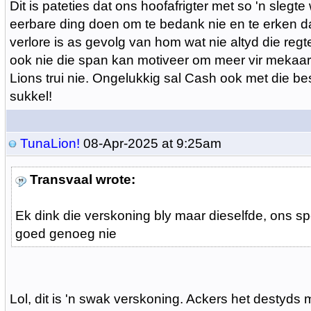
Dit is pateties dat ons hoofafrigter met so 'n slegte
eerbare ding doen om te bedank nie en te erken da
verlore is as gevolg van hom wat nie altyd die regt
ook nie die span kan motiveer om meer vir mekaar 
Lions trui nie. Ongelukkig sal Cash ook met die be
sukkel!
TunaLion!
08-Apr-2025 at 9:25am
Transvaal wrote:
Ek dink die verskoning bly maar dieselfde, ons spe
goed genoeg nie
Lol, dit is 'n swak verskoning. Ackers het destyds