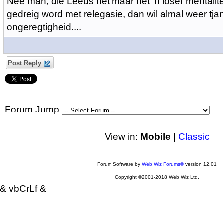
Nee man, die Leeus het maar net 'n loser mentalite
gedreig word met relegasie, dan wil almal weer tjan
ongeregtigheid....
Post Reply
Forum Jump
View in:
Mobile
|
Classic
Forum Software by
Web Wiz Forums®
version 12.01
Copyright ©2001-2018 Web Wiz Ltd.
& vbCrLf &