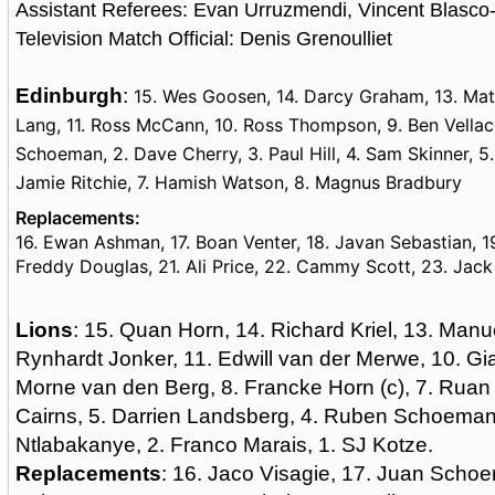
Assistant Referees: Evan Urruzmendi, Vincent Blasc
Television Match Official: Denis Grenoulliet
Edinburgh
:
15. Wes Goosen, 14. Darcy Graham, 13. Mat
Lang, 11. Ross McCann, 10. Ross Thompson, 9. Ben Vellacot
Schoeman, 2. Dave Cherry, 3. Paul Hill, 4. Sam Skinner, 5. 
Jamie Ritchie, 7. Hamish Watson, 8. Magnus Bradbury
Replacements:
16. Ewan Ashman, 17. Boan Venter, 18. Javan Sebastian, 1
Freddy Douglas, 21. Ali Price, 22. Cammy Scott, 23. Jac
Lions
: 15. Quan Horn, 14. Richard Kriel, 13. Manu
Rynhardt Jonker, 11. Edwill van der Merwe, 10. Gi
Morne van den Berg, 8. Francke Horn (c), 7. Ruan 
Cairns, 5. Darrien Landsberg, 4. Ruben Schoeman,
Ntlabakanye, 2. Franco Marais, 1. SJ Kotze.
Replacements
: 16. Jaco Visagie, 17. Juan Scho