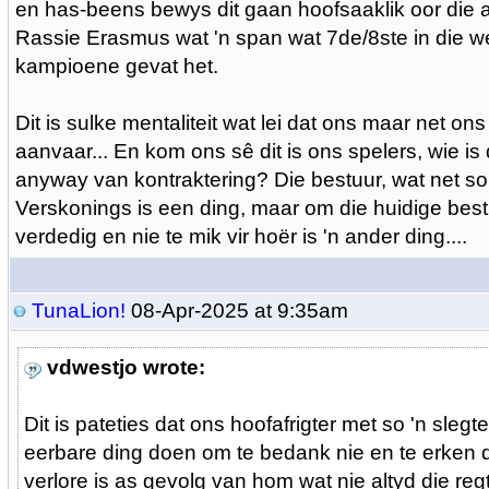
en has-beens bewys dit gaan hoofsaaklik oor die afri
Rassie Erasmus wat 'n span wat 7de/8ste in die w
kampioene gevat het.
Dit is sulke mentaliteit wat lei dat ons maar net ons 
aanvaar... En kom ons sê dit is ons spelers, wie is
anyway van kontraktering? Die bestuur, wat net so vr
Verskonings is een ding, maar om die huidige bestu
verdedig en nie te mik vir hoër is 'n ander ding....
TunaLion!
08-Apr-2025 at 9:35am
vdwestjo wrote:
Dit is pateties dat ons hoofafrigter met so 'n slegt
eerbare ding doen om te bedank nie en te erken d
verlore is as gevolg van hom wat nie altyd die reg