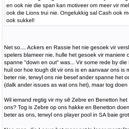
en ook nie die span kan motiveer om meer vir me
ook die Lions trui nie. Ongelukkig sal Cash ook m
ook sukkel!
Net so.... Ackers en Rassie het nie gesoek vir ver
spelers blameer nie, hulle het gesoek vir maniere 
spanne "down en out" was... Vir some rede by die 
huil oor hoe tough dit vir ons is en aanvaar ons is 
beter nie, terwyl ons nie besef ander spanne het 
(dalk ander issues as wat ons het), maar tog doen h
Wil iemand regtig vir my sê Zebre en Benetton het 
ons? Tog is Zebre op ons hakke en Benetton doen
beter as ons, terwyl ons player pool in SA baie grote