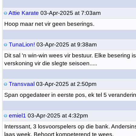
Attie Karate
03-Apr-2025 at 7:03am
Hoop maar net vir geen beserings.
TunaLion!
03-Apr-2025 at 9:38am
Dit sal 'n win-win wees vir bestuur. Elke besering is
verskoning vir die slegte seisoen.....
Transvaal
03-Apr-2025 at 2:50pm
Span opgedateer in eerste pos, ek tel 5 veranderi
emiel1
03-Apr-2025 at 4:32pm
Interssant, 3 losvoorspelers op die bank. Andersin
laas week. Behoort kompeterend te wees.