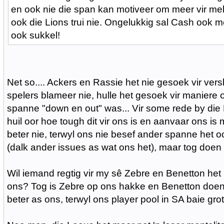
en ook nie die span kan motiveer om meer vir me
ook die Lions trui nie. Ongelukkig sal Cash ook m
ook sukkel!
Net so.... Ackers en Rassie het nie gesoek vir ver
spelers blameer nie, hulle het gesoek vir maniere 
spanne "down en out" was... Vir some rede by die 
huil oor hoe tough dit vir ons is en aanvaar ons is 
beter nie, terwyl ons nie besef ander spanne het 
(dalk ander issues as wat ons het), maar tog doen h
Wil iemand regtig vir my sê Zebre en Benetton het 
ons? Tog is Zebre op ons hakke en Benetton doen
beter as ons, terwyl ons player pool in SA baie grote