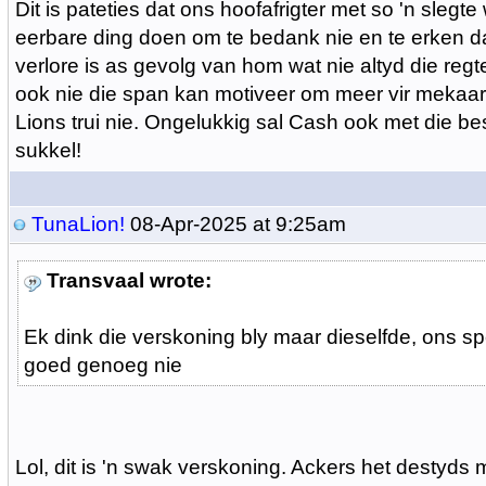
Dit is pateties dat ons hoofafrigter met so 'n slegte
eerbare ding doen om te bedank nie en te erken da
verlore is as gevolg van hom wat nie altyd die regt
ook nie die span kan motiveer om meer vir mekaar 
Lions trui nie. Ongelukkig sal Cash ook met die be
sukkel!
TunaLion!
08-Apr-2025 at 9:25am
Transvaal wrote:
Ek dink die verskoning bly maar dieselfde, ons spe
goed genoeg nie
Lol, dit is 'n swak verskoning. Ackers het destyds