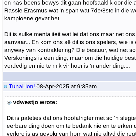
en has-beens bewys dit gaan hoofsaaklik oor die afri
Rassie Erasmus wat 'n span wat 7de/8ste in die w
kampioene gevat het.
Dit is sulke mentaliteit wat lei dat ons maar net ons 
aanvaar... En kom ons sê dit is ons spelers, wie is
anyway van kontraktering? Die bestuur, wat net so vr
Verskonings is een ding, maar om die huidige bestu
verdedig en nie te mik vir hoër is 'n ander ding....
TunaLion!
08-Apr-2025 at 9:35am
vdwestjo wrote:
Dit is pateties dat ons hoofafrigter met so 'n slegt
eerbare ding doen om te bedank nie en te erken d
verlore is as gevolg van hom wat nie altyd die reg