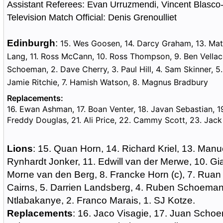
Assistant Referees: Evan Urruzmendi, Vincent Blasc
Television Match Official: Denis Grenoulliet
Edinburgh
:
15. Wes Goosen, 14. Darcy Graham, 13. Mat
Lang, 11. Ross McCann, 10. Ross Thompson, 9. Ben Vellacot
Schoeman, 2. Dave Cherry, 3. Paul Hill, 4. Sam Skinner, 5. 
Jamie Ritchie, 7. Hamish Watson, 8. Magnus Bradbury
Replacements:
16. Ewan Ashman, 17. Boan Venter, 18. Javan Sebastian, 1
Freddy Douglas, 21. Ali Price, 22. Cammy Scott, 23. Jac
Lions
: 15. Quan Horn, 14. Richard Kriel, 13. Manu
Rynhardt Jonker, 11. Edwill van der Merwe, 10. Gi
Morne van den Berg, 8. Francke Horn (c), 7. Ruan 
Cairns, 5. Darrien Landsberg, 4. Ruben Schoeman,
Ntlabakanye, 2. Franco Marais, 1. SJ Kotze.
Replacements
: 16. Jaco Visagie, 17. Juan Scho