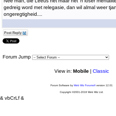
Nee man, die Leeus het maar net 'n loser mentalite
gedreig word met relegasie, dan wil almal weer tjan
ongeregtigheid....
Post Reply
Forum Jump
View in:
Mobile
|
Classic
Forum Software by
Web Wiz Forums®
version 12.01
Copyright ©2001-2018 Web Wiz Ltd.
& vbCrLf &