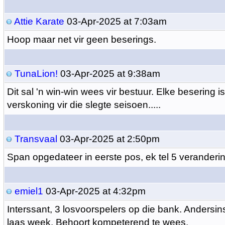
Attie Karate
03-Apr-2025 at 7:03am
Hoop maar net vir geen beserings.
TunaLion!
03-Apr-2025 at 9:38am
Dit sal 'n win-win wees vir bestuur. Elke besering is
verskoning vir die slegte seisoen.....
Transvaal
03-Apr-2025 at 2:50pm
Span opgedateer in eerste pos, ek tel 5 veranderi
emiel1
03-Apr-2025 at 4:32pm
Interssant, 3 losvoorspelers op die bank. Andersin
laas week. Behoort kompeterend te wees.