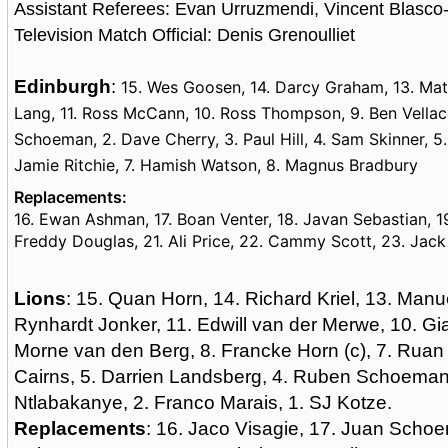
Assistant Referees: Evan Urruzmendi, Vincent Blasc
Television Match Official: Denis Grenoulliet
Edinburgh
:
15. Wes Goosen, 14. Darcy Graham, 13. Mat
Lang, 11. Ross McCann, 10. Ross Thompson, 9. Ben Vellacot
Schoeman, 2. Dave Cherry, 3. Paul Hill, 4. Sam Skinner, 5. 
Jamie Ritchie, 7. Hamish Watson, 8. Magnus Bradbury
Replacements:
16. Ewan Ashman, 17. Boan Venter, 18. Javan Sebastian, 1
Freddy Douglas, 21. Ali Price, 22. Cammy Scott, 23. Jac
Lions
: 15. Quan Horn, 14. Richard Kriel, 13. Manu
Rynhardt Jonker, 11. Edwill van der Merwe, 10. Gi
Morne van den Berg, 8. Francke Horn (c), 7. Ruan 
Cairns, 5. Darrien Landsberg, 4. Ruben Schoeman,
Ntlabakanye, 2. Franco Marais, 1. SJ Kotze.
Replacements
: 16. Jaco Visagie, 17. Juan Scho