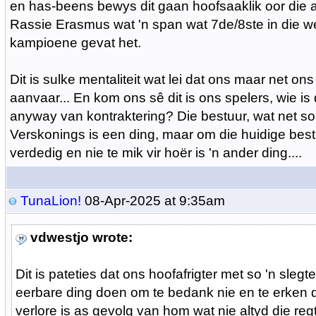
en has-beens bewys dit gaan hoofsaaklik oor die afri
Rassie Erasmus wat 'n span wat 7de/8ste in die w
kampioene gevat het.
Dit is sulke mentaliteit wat lei dat ons maar net ons 
aanvaar... En kom ons sê dit is ons spelers, wie is
anyway van kontraktering? Die bestuur, wat net so vr
Verskonings is een ding, maar om die huidige bestu
verdedig en nie te mik vir hoër is 'n ander ding....
TunaLion!
08-Apr-2025 at 9:35am
vdwestjo wrote:
Dit is pateties dat ons hoofafrigter met so 'n slegt
eerbare ding doen om te bedank nie en te erken d
verlore is as gevolg van hom wat nie altyd die reg