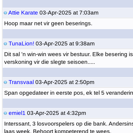
Attie Karate
03-Apr-2025 at 7:03am
Hoop maar net vir geen beserings.
TunaLion!
03-Apr-2025 at 9:38am
Dit sal 'n win-win wees vir bestuur. Elke besering is
verskoning vir die slegte seisoen.....
Transvaal
03-Apr-2025 at 2:50pm
Span opgedateer in eerste pos, ek tel 5 veranderi
emiel1
03-Apr-2025 at 4:32pm
Interssant, 3 losvoorspelers op die bank. Andersin
laas week. Behoort kompeterend te wees.