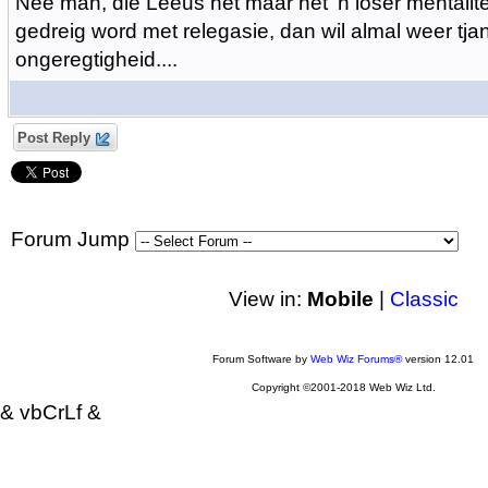
Nee man, die Leeus het maar net 'n loser mentalite
gedreig word met relegasie, dan wil almal weer tjan
ongeregtigheid....
Post Reply
Forum Jump
View in:
Mobile
|
Classic
Forum Software by
Web Wiz Forums®
version 12.01
Copyright ©2001-2018 Web Wiz Ltd.
& vbCrLf &