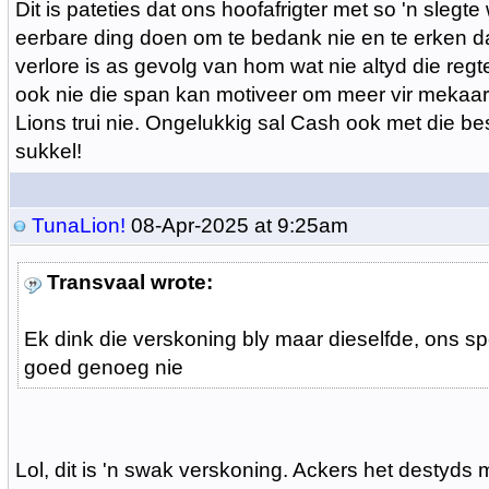
Dit is pateties dat ons hoofafrigter met so 'n slegte
eerbare ding doen om te bedank nie en te erken da
verlore is as gevolg van hom wat nie altyd die regt
ook nie die span kan motiveer om meer vir mekaar 
Lions trui nie. Ongelukkig sal Cash ook met die be
sukkel!
TunaLion!
08-Apr-2025 at 9:25am
Transvaal wrote:
Ek dink die verskoning bly maar dieselfde, ons spe
goed genoeg nie
Lol, dit is 'n swak verskoning. Ackers het destyds