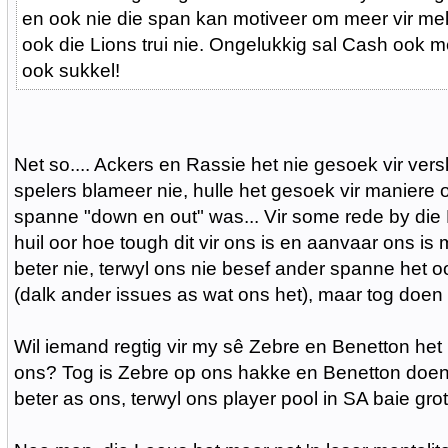
en ook nie die span kan motiveer om meer vir me
ook die Lions trui nie. Ongelukkig sal Cash ook m
ook sukkel!
Net so.... Ackers en Rassie het nie gesoek vir ver
spelers blameer nie, hulle het gesoek vir maniere 
spanne "down en out" was... Vir some rede by die 
huil oor hoe tough dit vir ons is en aanvaar ons is 
beter nie, terwyl ons nie besef ander spanne het 
(dalk ander issues as wat ons het), maar tog doen h
Wil iemand regtig vir my sê Zebre en Benetton het 
ons? Tog is Zebre op ons hakke en Benetton doen
beter as ons, terwyl ons player pool in SA baie grote