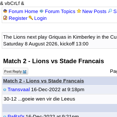
& vbCrLf &
Forum Home
Forum Topics
New Posts
S
Register
Login
The Lions next play Griquas in Kimberley in the Cu
Saturday 8 August 2026, kickoff 13:00
Match 2 - Lions vs Stade Francais
P
Post Reply
Match 2 - Lions vs Stade Francais
Transvaal
16-Dec-2022 at 9:18pm
30-12 ...goeie wen vir die Leeus
PaBz0r
16-Dec-2022 at 9:21pm