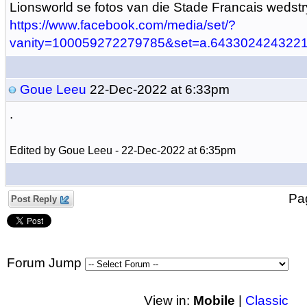
Lionsworld se fotos van die Stade Francais wedst
https://www.facebook.com/media/set/?
vanity=100059272279785&set=a.643302424322
Goue Leeu
22-Dec-2022 at 6:33pm
.
Edited by Goue Leeu - 22-Dec-2022 at 6:35pm
P
Post Reply
Forum Jump
View in:
Mobile
|
Classic