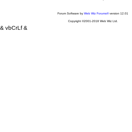
Forum Software by
Web Wiz Forums®
version 12.01
Copyright ©2001-2018 Web Wiz Ltd.
& vbCrLf &