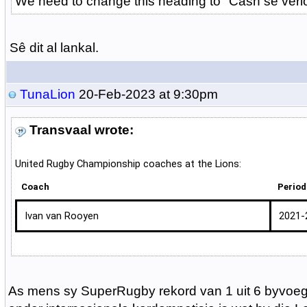
We need to change this heading to "Cash se verlo
Sê dit al lankal.
TunaLion
20-Feb-2023 at 9:30pm
Transvaal wrote:
United Rugby Championship coaches at the Lions:
Coach
Period
Ivan van Rooyen
2021-
As mens sy SuperRugby rekord van 1 uit 6 byvoeg