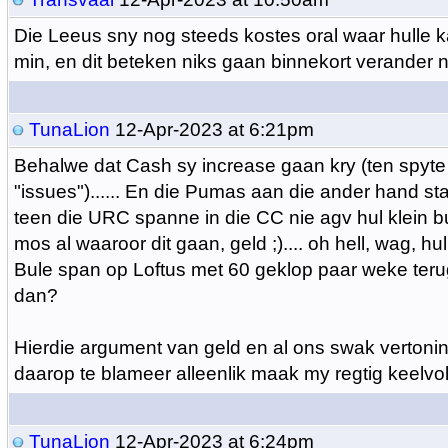
Die Leeus sny nog steeds kostes oral waar hulle ka
min, en dit beteken niks gaan binnekort verander n
TunaLion
12-Apr-2023 at 6:21pm
Behalwe dat Cash sy increase gaan kry (ten spyte
"issues")...... En die Pumas aan die ander hand st
teen die URC spanne in die CC nie agv hul klein bu
mos al waaroor dit gaan, geld ;).... oh hell, wag, hul
Bule span op Loftus met 60 geklop paar weke terug
dan?
Hierdie argument van geld en al ons swak vertoni
daarop te blameer alleenlik maak my regtig keelvol 
TunaLion
12-Apr-2023 at 6:24pm