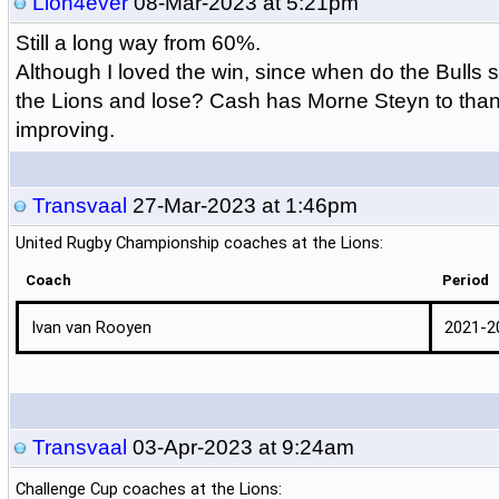
Lion4ever
08-Mar-2023 at 5:21pm
Still a long way from 60%.
Although I loved the win, since when do the Bulls 
the Lions and lose? Cash has Morne Steyn to thank
improving.
Transvaal
27-Mar-2023 at 1:46pm
United Rugby Championship coaches at the Lions:
Coach
Period
Ivan van Rooyen
2021-2
Transvaal
03-Apr-2023 at 9:24am
Challenge Cup coaches at the Lions: