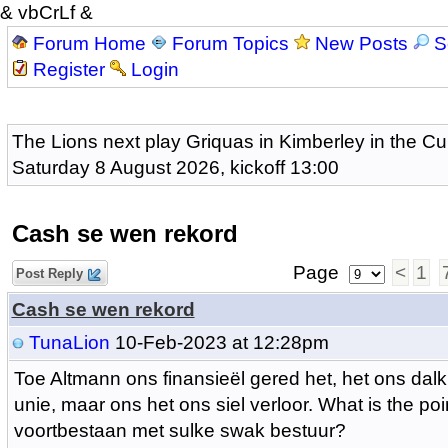
& vbCrLf &
Forum Home
Forum Topics
New Posts
S
Register
Login
The Lions next play Griquas in Kimberley in the Cu
Saturday 8 August 2026, kickoff 13:00
Cash se wen rekord
Page
<
1
Post Reply
Cash se wen rekord
TunaLion
10-Feb-2023 at 12:28pm
Toe Altmann ons finansieël gered het, het ons dalk 
unie, maar ons het ons siel verloor. What is the po
voortbestaan met sulke swak bestuur?