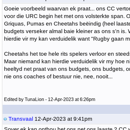
Goeie voorbeeld waarvan ek praat... ons CC verto
voor die URC begin het met ons volsterkte span. O
Griquas, Pumas en Cheetahs beëindig (heel laaste i
budgets verseker almal baie kleiner as ons s'n is
hierdie vir my kan verduidelik want "Rugby gaan mos
Cheetahs het toe hele rits spelers verloor en stee
Maar niemand kan hierdie verduidelik vir my hoe ni
heeltyd net praat van ons budgets, ons budgets, o
nie ons coaches of bestuur nie, nee, nooit...
Edited by TunaLion - 12-Apr-2023 at 6:26pm
Transvaal
12-Apr-2023 at 9:41pm
Sover ek kan onthou het ons net ons laaste 2 CC 