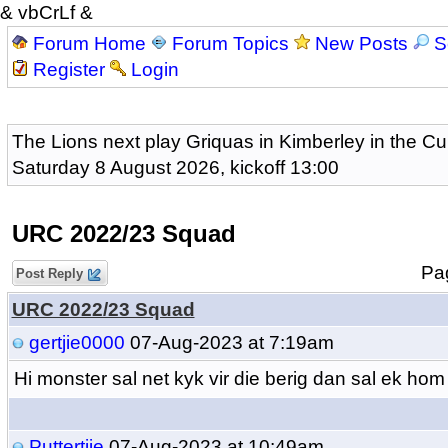
& vbCrLf &
Forum Home
Forum Topics
New Posts
S
Register
Login
The Lions next play Griquas in Kimberley in the Cu
Saturday 8 August 2026, kickoff 13:00
URC 2022/23 Squad
P
Post Reply
URC 2022/23 Squad
gertjie0000
07-Aug-2023 at 7:19am
Hi monster sal net kyk vir die berig dan sal ek hom
Puttertjie
07-Aug-2023 at 10:49am