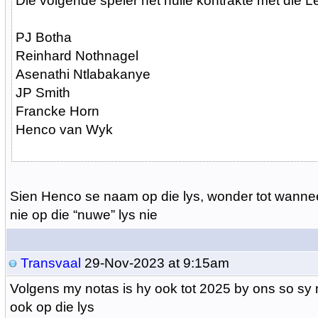
Die volgende speler het hulle kontrakte met die L
PJ Botha
Reinhard Nothnagel
Asenathi Ntlabakanye
JP Smith
Francke Horn
Henco van Wyk
Sien Henco se naam op die lys, wonder tot wanneer
nie op die “nuwe” lys nie
Transvaal
29-Nov-2023 at 9:15am
Volgens my notas is hy ook tot 2025 by ons so sy n
ook op die lys