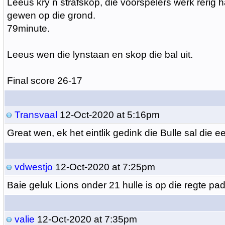
Leeus kry n strafskop, die voorspelers werk rerig h
gewen op die grond.
79minute.
Leeus wen die lynstaan en skop die bal uit.
Final score 26-17
Transvaal
12-Oct-2020 at 5:16pm
Great wen, ek het eintlik gedink die Bulle sal die e
vdwestjo
12-Oct-2020 at 7:25pm
Baie geluk Lions onder 21 hulle is op die regte pad
valie
12-Oct-2020 at 7:35pm