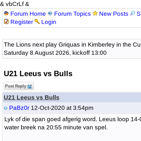
& vbCrLf &
Forum Home
Forum Topics
New Posts
S
Register
Login
The Lions next play Griquas in Kimberley in the Cu
Saturday 8 August 2026, kickoff 13:00
U21 Leeus vs Bulls
Post Reply
U21 Leeus vs Bulls
PaBz0r
12-Oct-2020 at 3:54pm
Lyk of die span goed afgerig word. Leeus loop 14-
water breek na 20:55 minute van spel.