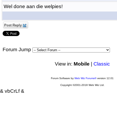
Wel done aan die welpies!
Post Reply
Forum Jump
View in:
Mobile
|
Classic
Forum Software by
Web Wiz Forums®
version 12.01
Copyright ©2001-2018 Web Wiz Ltd.
& vbCrLf &