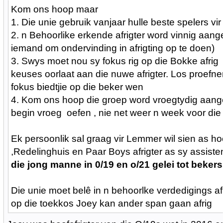
Kom ons hoop maar
1. Die unie gebruik vanjaar hulle beste spelers vir
2. n Behoorlike erkende afrigter word vinnig aang
iemand om ondervinding in afrigting op te doen)
3. Swys moet nou sy fokus rig op die Bokke afri
keuses oorlaat aan die nuwe afrigter. Los proef
fokus biedtjie op die beker wen
4. Kom ons hoop die groep word vroegtydig aang
begin vroeg oefen , nie net weer n week voor die 
Ek persoonlik sal graag vir Lemmer wil sien as hoo
,Redelinghuis en Paar Boys afrigter as sy assiste
die jong manne in 0/19 en o/21 gelei tot bekers
Die unie moet belê in n behoorlke verdedigings af
op die toekkos Joey kan ander span gaan afrig