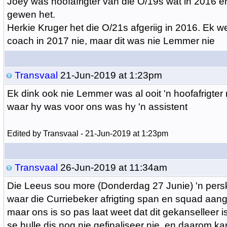
Joey was hoofafrigter van die O/19s wat in 2016 e
gewen het.
Herkie Kruger het die O/21s afgeriig in 2016. Ek w
coach in 2017 nie, maar dit was nie Lemmer nie
Transvaal
21-Jun-2019 at 1:23pm
Ek dink ook nie Lemmer was al ooit 'n hoofafrigter 
waar hy was voor ons was hy 'n assistent
Edited by Transvaal - 21-Jun-2019 at 1:23pm
Transvaal
26-Jun-2019 at 11:34am
Die Leeus sou more (Donderdag 27 Junie) 'n pers
waar die Curriebeker afrigting span en squad aan
maar ons is so pas laat weet dat dit gekanselleer i
se hulle dis nog nie gefinaliseer nie, en daarom ka