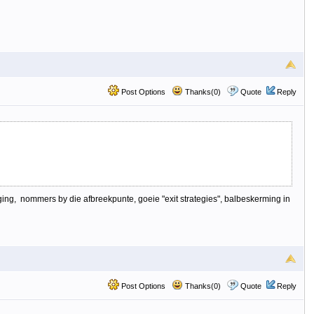
Post Options
Thanks(0)
Quote
Reply
ing, nommers by die afbreekpunte, goeie "exit strategies", balbeskerming in
Post Options
Thanks(0)
Quote
Reply