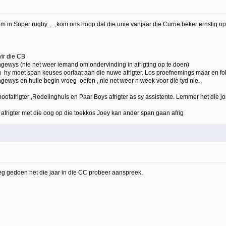
n Super rugby .... kom ons hoop dat die unie vanjaar die Currie beker ernstig opne
vir die CB
ngewys (nie net weer iemand om ondervinding in afrigting op te doen)
ig hy moet span keuses oorlaat aan die nuwe afrigter. Los proefnemings maar en fo
ewys en hulle begin vroeg oefen , nie net weer n week voor die tyd nie.
hoofafrigter ,Redelinghuis en Paar Boys afrigter as sy assistente. Lemmer het die j
afrigter met die oog op die toekkos Joey kan ander span gaan afrig
leg gedoen het die jaar in die CC probeer aanspreek.