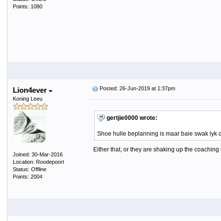
Points: 1080
Posted: 26-Jun-2019 at 1:37pm
Lion4ever
Koning Leeu
gertjie0000 wrote:
Shoe hulle beplanning is maar baie swak lyk di
Either that, or they are shaking up the coaching 
Joined: 30-Mar-2016
Location: Roodepoort
Status: Offline
Points: 2004