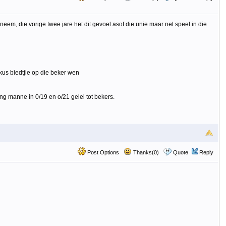
em, die vorige twee jare het dit gevoel asof die unie maar net speel in die
kus biedtjie op die beker wen
ong manne in 0/19 en o/21 gelei tot bekers.
Post Options
Thanks(0)
Quote
Reply