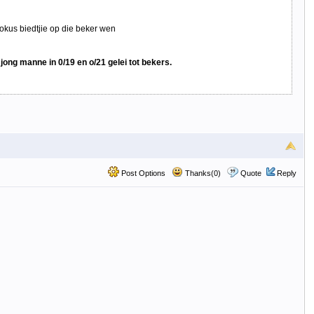
okus biedtjie op die beker wen
ong manne in 0/19 en o/21 gelei tot bekers.
Post Options
Thanks(0)
Quote
Reply