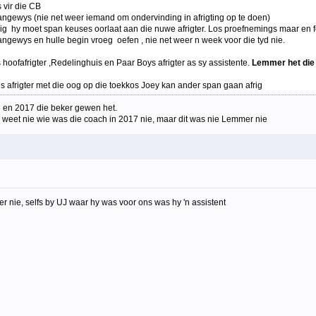
 vir die CB
aangewys (nie net weer iemand om ondervinding in afrigting op te doen)
rig hy moet span keuses oorlaat aan die nuwe afrigter. Los proefnemings maar en f
ngewys en hulle begin vroeg oefen , nie net weer n week voor die tyd nie.
 hoofafrigter ,Redelinghuis en Paar Boys afrigter as sy assistente.
Lemmer het die j
s afrigter met die oog op die toekkos Joey kan ander span gaan afrig
6 en 2017 die beker gewen het.
k weet nie wie was die coach in 2017 nie, maar dit was nie Lemmer nie
er nie, selfs by UJ waar hy was voor ons was hy 'n assistent