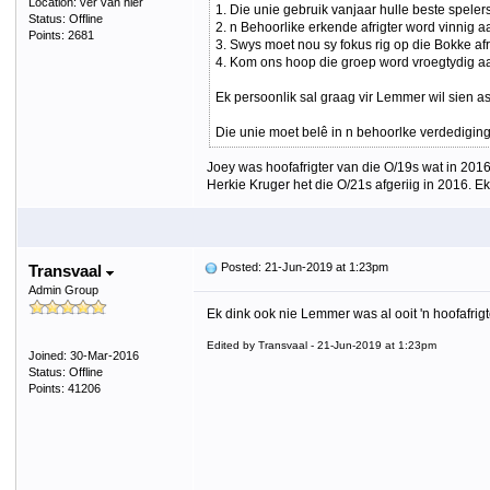
Location: ver van hier
1. Die unie gebruik vanjaar hulle beste spelers
Status: Offline
2. n Behoorlike erkende afrigter word vinnig 
Points: 2681
3. Swys moet nou sy fokus rig op die Bokke af
4. Kom ons hoop die groep word vroegtydig aa
Ek persoonlik sal graag vir Lemmer wil sien as
Die unie moet belê in n behoorlke verdediging
Joey was hoofafrigter van die O/19s wat in 201
Herkie Kruger het die O/21s afgeriig in 2016. E
Posted: 21-Jun-2019 at 1:23pm
Transvaal
Admin Group
Ek dink ook nie Lemmer was al ooit 'n hoofafrigt
Edited by Transvaal - 21-Jun-2019 at 1:23pm
Joined: 30-Mar-2016
Status: Offline
Points: 41206