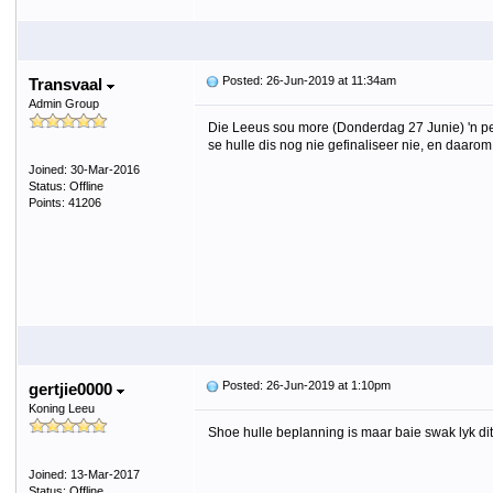
Posted: 26-Jun-2019 at 11:34am
Transvaal
Admin Group
Die Leeus sou more (Donderdag 27 Junie) 'n per
se hulle dis nog nie gefinaliseer nie, en daaro
Joined: 30-Mar-2016
Status: Offline
Points: 41206
Posted: 26-Jun-2019 at 1:10pm
gertjie0000
Koning Leeu
Shoe hulle beplanning is maar baie swak lyk dit
Joined: 13-Mar-2017
Status: Offline