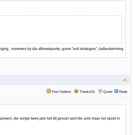
iging, nommers by die afbreekpunte, goeie "exit strategies", balbeskerming
Post Options
Thanks(0)
Quote
Reply
neem, die vorige twee jare het dit gevoel asof die unie maar net speel in