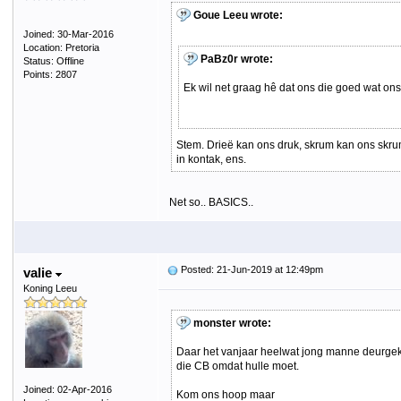
Goue Leeu wrote:
Joined: 30-Mar-2016
Location: Pretoria
PaBz0r wrote:
Status: Offline
Points: 2807
Ek wil net graag hê dat ons die goed wat on
Stem. Drieë kan ons druk, skrum kan ons skrum
in kontak, ens.
Net so.. BASICS..
Posted: 21-Jun-2019 at 12:49pm
valie
Koning Leeu
monster wrote:
Daar het vanjaar heelwat jong manne deurgekom
die CB omdat hulle moet.
Joined: 02-Apr-2016
Kom ons hoop maar