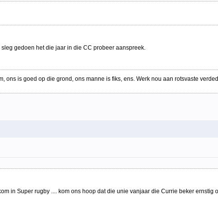
s sleg gedoen het die jaar in die CC probeer aanspreek.
, ons is goed op die grond, ons manne is fiks, ens. Werk nou aan rotsvaste verded
 in Super rugby .... kom ons hoop dat die unie vanjaar die Currie beker ernstig op