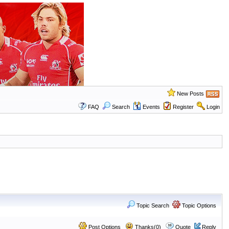
New Posts
FAQ
Search
Events
Register
Login
Topic Search
Topic Options
Post Options
Thanks(0)
Quote
Reply