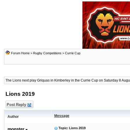
Forum Home
>
Rugby Competitions
>
Currie Cup
The Lions next play Griquas in Kimberley in the Currie Cup on Saturday 8 Augus
Lions 2019
Post Reply
Message
Author
Topic: Lions 2019
monster