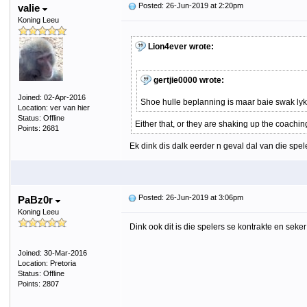
Posted: 26-Jun-2019 at 2:20pm
valie
Koning Leeu
Lion4ever wrote:
gertjie0000 wrote:
Joined: 02-Apr-2016
Shoe hulle beplanning is maar baie swak lyk 
Location: ver van hier
Status: Offline
Either that, or they are shaking up the coachin
Points: 2681
Ek dink dis dalk eerder n geval dal van die spel
Posted: 26-Jun-2019 at 3:06pm
PaBz0r
Koning Leeu
Dink ook dit is die spelers se kontrakte en seke
Joined: 30-Mar-2016
Location: Pretoria
Status: Offline
Points: 2807