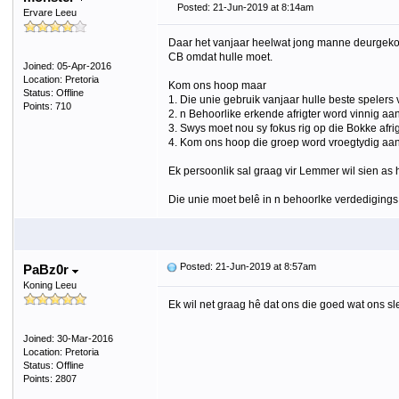
Posted: 21-Jun-2019 at 8:14am
Ervare Leeu
Daar het vanjaar heelwat jong manne deurgekom i
CB omdat hulle moet.
Joined: 05-Apr-2016
Location: Pretoria
Kom ons hoop maar
Status: Offline
1. Die unie gebruik vanjaar hulle beste spelers 
Points: 710
2. n Behoorlike erkende afrigter word vinnig aa
3. Swys moet nou sy fokus rig op die Bokke afr
4. Kom ons hoop die groep word vroegtydig aang
Ek persoonlik sal graag vir Lemmer wil sien as 
Die unie moet belê in n behoorlke verdedigings 
Posted: 21-Jun-2019 at 8:57am
PaBz0r
Koning Leeu
Ek wil net graag hê dat ons die goed wat ons s
Joined: 30-Mar-2016
Location: Pretoria
Status: Offline
Points: 2807