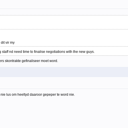
dit vir my
g staff nd need time to finalise negotiations with the new guys.
ers skontrakte gefinaliseer moet word.
r nie lus om heeltyd daaroor gepeper te word nie.