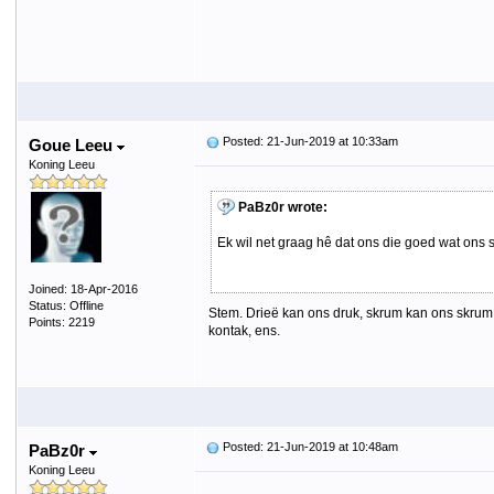
Posted: 21-Jun-2019 at 10:33am
Goue Leeu
Koning Leeu
PaBz0r wrote:
Ek wil net graag hê dat ons die goed wat ons 
Joined: 18-Apr-2016
Status: Offline
Stem. Drieë kan ons druk, skrum kan ons skrum,
Points: 2219
kontak, ens.
Posted: 21-Jun-2019 at 10:48am
PaBz0r
Koning Leeu