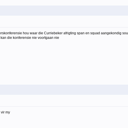
skonferensie hou waar die Curriebeker afrigting span en squad aangekondig sou wo
m kan die konferensie nie voortgaan nie
 vir my