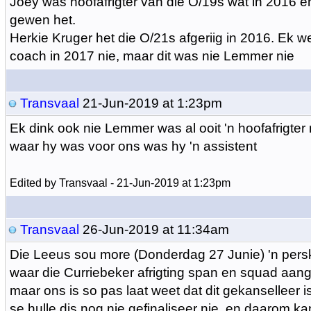
Joey was hoofafrigter van die O/19s wat in 2016 e
gewen het.
Herkie Kruger het die O/21s afgeriig in 2016. Ek w
coach in 2017 nie, maar dit was nie Lemmer nie
Transvaal
21-Jun-2019 at 1:23pm
Ek dink ook nie Lemmer was al ooit 'n hoofafrigter 
waar hy was voor ons was hy 'n assistent
Edited by Transvaal - 21-Jun-2019 at 1:23pm
Transvaal
26-Jun-2019 at 11:34am
Die Leeus sou more (Donderdag 27 Junie) 'n pers
waar die Curriebeker afrigting span en squad aan
maar ons is so pas laat weet dat dit gekanselleer i
se hulle dis nog nie gefinaliseer nie, en daarom ka