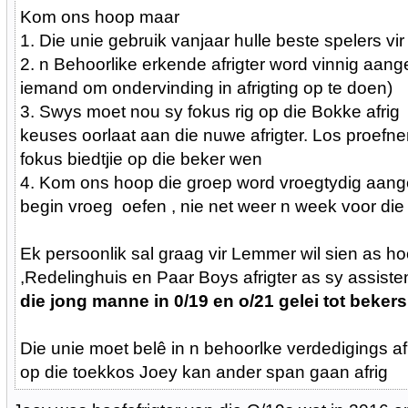
Kom ons hoop maar
1. Die unie gebruik vanjaar hulle beste spelers vir
2. n Behoorlike erkende afrigter word vinnig aang
iemand om ondervinding in afrigting op te doen)
3. Swys moet nou sy fokus rig op die Bokke afri
keuses oorlaat aan die nuwe afrigter. Los proef
fokus biedtjie op die beker wen
4. Kom ons hoop die groep word vroegtydig aang
begin vroeg oefen , nie net weer n week voor die 
Ek persoonlik sal graag vir Lemmer wil sien as hoo
,Redelinghuis en Paar Boys afrigter as sy assiste
die jong manne in 0/19 en o/21 gelei tot bekers
Die unie moet belê in n behoorlke verdedigings af
op die toekkos Joey kan ander span gaan afrig